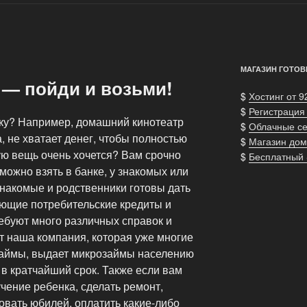
МАГАЗИН ГОТОВ
— пойди и возьми!
$
Хостинг от 9
$
Регистрация
пку? Например, домашний кинотеатр
$
Облачные с
, не хватает денег, чтобы полностью
$
Магазин дом
ую вещь очень хочется? Вам срочно
$
Бесплатный
можно взять в банке, у знакомых или
знакомые и родственники готовы дать
ающие потребительские кредиты и
ебуют много различных справок и
т наша компания, которая уже многие
займы, выдает микрозаймы населению
в кратчайший срок. Также если вам
чение ребенка, сделать ремонт,
овать юбилей, оплатить какие-либо