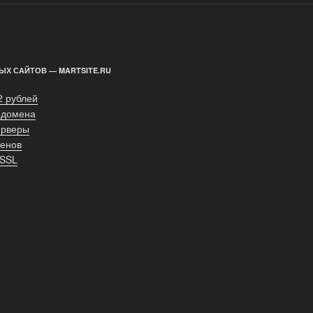
ЫХ САЙТОВ — MARTSITE.RU
2 рублей
 домена
ерверы
енов
 SSL