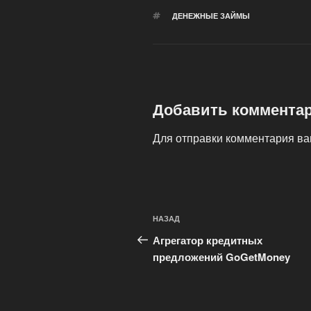
МЕТКИ
ДЕНЕЖНЫЕ ЗАЙМЫ
Добавить коммента
Для отправки комментария в
Навигация
Предыдущая
НАЗАД
по
запись:
Агрегатор кредитных
записям
предложений GoGetMoney