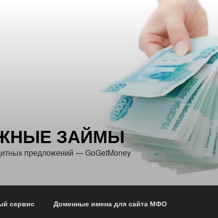
ЖНЫЕ ЗАЙМЫ
едитных предложений — GoGetMoney
ый сервис
Доменные имена для сайта МФО