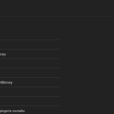
ney
etMoney
кредита онлайн