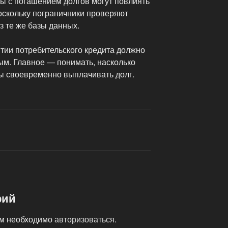
мы с погашением долгов могут повлиять
поскольку пограничники проверяют
з те же базы данных.
тии потребительского кредита должно
м. Главное — понимать, насколько
вы своевременно выплачивать долг.
рий
ам необходимо
авторизоваться
.