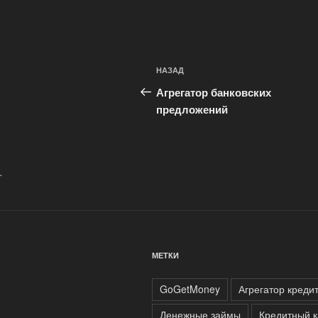
Навигация
Предыдущая
НАЗАД
по
запись:
Агрегатор банковских
записям
предложений
.
МЕТКИ
GoGetMoney
Агрегатор креди
Денежные займы
Кредитный к