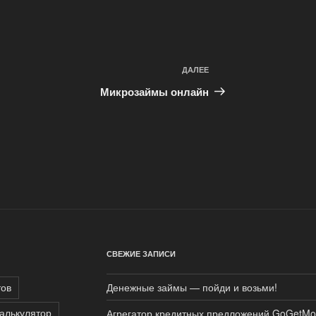
ДАЛЕЕ
Следующая
запись
Микрозаймы онлайн
СВЕЖИЕ ЗАПИСИ
тов
Денежные займы — пойди и возьми!
алькулятор
Агрегатор кредитных предложений GoGetMo