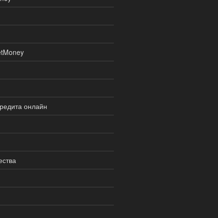
etMoney
кредита онлайн
ества