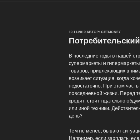
ОПУБЛИКОВАНО
19.11.2019
АВТОР:
GETMONEY
Потребительский 
В последние годы в нашей ст
супермаркеты и гипермаркеты
товаров, привлекающих внима
возникает ситуация, когда хоч
недостаточно. При этом часть
повседневной жизни. Перед т
кредит, стоит тщательно обду
или иной техники. Действител
день?
Тем не менее, бывают ситуаци
Например, если зарплаты едва