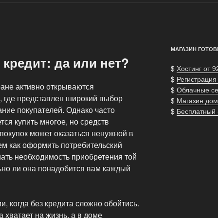
МАГАЗИН ГОТОВ
кредит: да или нет?
$
Хостинг от 9
$
Регистрация
ране активно открываются
$
Облачные с
, где представлен широкий выбор
$
Магазин дом
ние покупателей. Однако часто
$
Бесплатный
ется купить многое, но средств
 покупок может оказаться ненужной в
ем как оформить потребительский
мать необходимость приобретения той
ьно ли она понадобится вам каждый
и, когда без кредита сложно обойтись.
 хватает на жизнь, а в доме