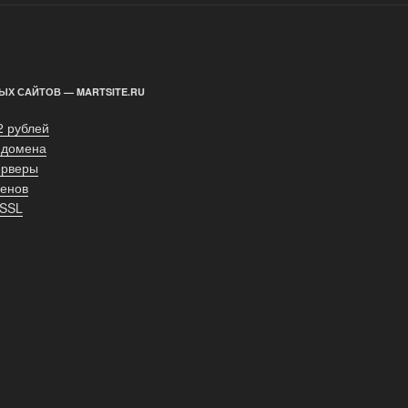
ЫХ САЙТОВ — MARTSITE.RU
2 рублей
 домена
ерверы
енов
 SSL