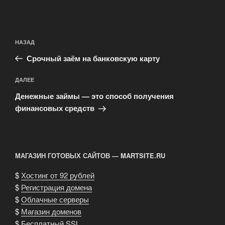
Навигация
Предыдущая
НАЗАД
по
запись:
записям
Срочный заём на банковскую карту
Следующая
ДАЛЕЕ
запись
Денежные займы — это способ получения
финансовых средств
МАГАЗИН ГОТОВЫХ САЙТОВ — MARTSITE.RU
$
Хостинг от 92 рублей
$
Регистрация домена
$
Облачные серверы
$
Магазин доменов
$
Бесплатный SSL